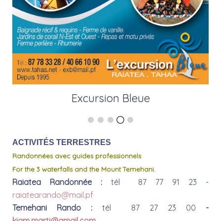
Excursion Bleue
ACTIVITÉS TERRESTRES
Randonnées avec guides professionnels
For the 3 waterfalls and the Mount Temehani.
Raiatea Randonnée :
tél 87 77 91 23 -
raiatearando@mail.pf
Temehani Rando :
tél 87 27 23 00
-
kiam.marti@gmail.com