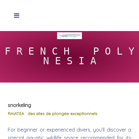
F R E N C H P O L Y
N E S I A
snorkeling
RAIATEA : des sites de plongée exceptionnels
For beginner or experienced divers, you’ll discover a
special aquatic wildlife space recommended for its