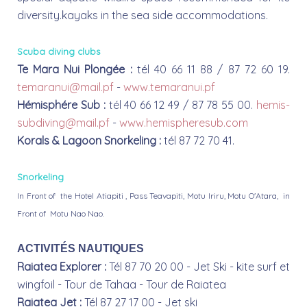
diversity.kayaks in the sea side accommodations.
Scuba diving clubs
Te Mara Nui Plongée :
tél 40 66 11 88 / 87 72 60 19.
temaranui@mail.pf
-
www.temaranui.pf
Hémisphére Sub :
tél 40 66 12 49 / 87 78 55 00.
hemis-
subdiving@mail.pf
-
www.hemispheresub.com
Korals & Lagoon Snorkeling :
tél 87 72 70 41.
Snorkeling
In Front of the Hotel Atiapiti , Pass Teavapiti, Motu Iriru, Motu O'Atara, in
Front of Motu Nao Nao.
ACTIVITÉS NAUTIQUES
Raiatea Explorer :
Tél 87 70 20 00 - Jet Ski - kite surf et
wingfoil - Tour de Tahaa - Tour de Raiatea
Raiatea Jet :
Tél 87 27 17 00 - Jet ski